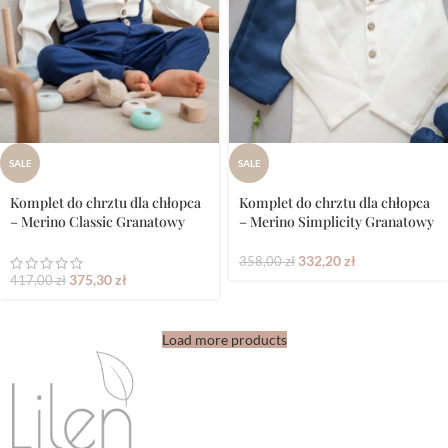
SALE
SALE
Komplet do chrztu dla chłopca
Komplet do chrztu dla chłopca
– Merino Classic Granatowy
– Merino Simplicity Granatowy
332,20
zł
358,00
zł
375,30
zł
417,00
zł
Load more products