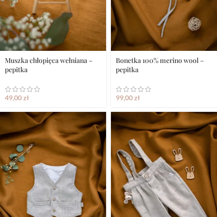
Muszka chłopięca wełniana –
Bonetka 100% merino wool –
pepitka
pepitka
49,00
zł
99,00
zł