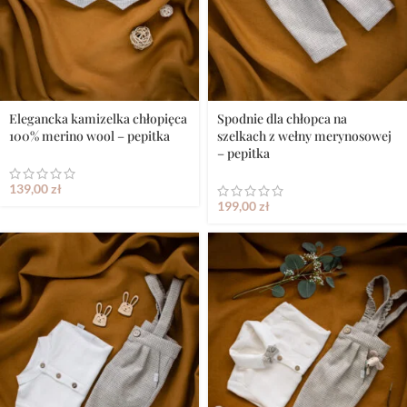
Elegancka kamizelka chłopięca
Spodnie dla chłopca na
100% merino wool – pepitka
szelkach z wełny merynosowej
– pepitka
139,00
zł
199,00
zł