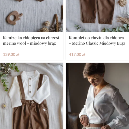
Kamizelka chłopięca na chrzest
Komplet do chrztu dla chłopca
merino wool – miodowy brąz
– Merino Classic Miodowy Brąz
139,00
zł
417,00
zł