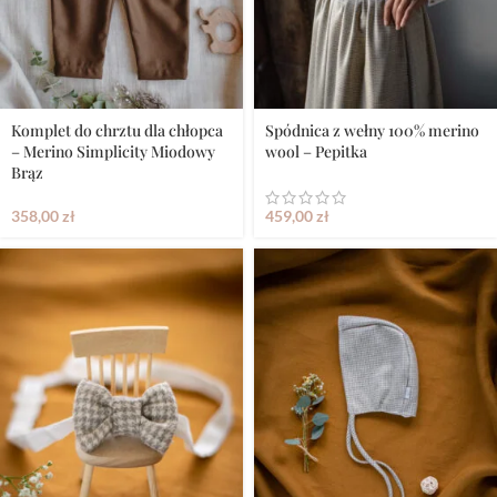
Komplet do chrztu dla chłopca
Spódnica z wełny 100% merino
– Merino Simplicity Miodowy
wool – Pepitka
Brąz
358,00
zł
459,00
zł