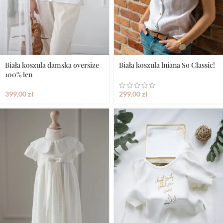
Biała koszula damska oversize
Biała koszula lniana So Classic!
100% len
399,00
zł
299,00
zł