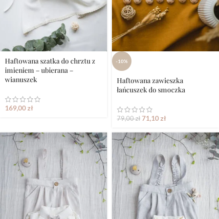
Haftowana szatka do chrztu z
-10%
imieniem – ubierana –
wianuszek
Haftowana zawieszka
łańcuszek do smoczka
169,00
zł
71,10
zł
79,00
zł