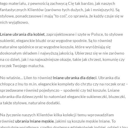
tego materiału, z pewnością zachwycą Cię tak bardzo, jak naszych
fantastycznych Klientów (zarówno tych dużych, jak i mniejszych). Są
stylowe, ponadczasowe i mają “to coś”, co sprawia, że każdy czuje się w
nich wyjątkowo.
Lniane ubrania dla kobiet
, zaprojektowane i szyte w Polsce, to stylowe
sukienki, eleganckie bluzki oraz wygodne spodnie. Są to również
naturalne spódnice oraz wygodne koszule, które wyróżniają się
doskonałym składem i najwyższą jakością. Ubierzesz się w nie zarówno
na co dzień, jak i na najważniejsze okazje, takie jak chrzest, komunię czy
roczek Twojego malucha.
No właśnie… Lilen to również
lniane ubranka dla dzieci
. Ubranka dla
chłopca z lnu to m.in. eleganckie komplety do chrztu czy na roczek oraz –
sprzedawane również pojedynczo – spodenki czy też koszule. Lniane
ubranka dla dziewczynki to natomiast eleganckie sukieneczki, bluzeczki,
a także stylowe, naturalne dodatki.
Na życzenie naszych Klientów kilka kolekcji temu wprowadziłam
również
ubrania lniane męskie
, jakimi są koszule męskie lniane. To
absolutnie wyjątkowa, rzadko dostępna gdziekolwiek indziej, odzież z lnu