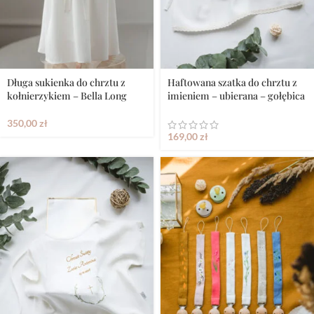
Długa sukienka do chrztu z
Haftowana szatka do chrztu z
kołnierzykiem – Bella Long
imieniem – ubierana – gołębica
350,00
zł
169,00
zł