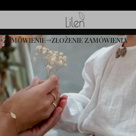
ZAMÓWIENIE
ZŁOŻENIE ZAMÓWIENIA
st pusty.
ing cart. You