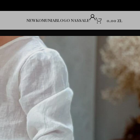
NEW
KOMUNIA
BLOG
O NAS
SALE
0,00
ZŁ