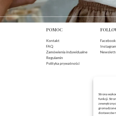
POMOC
FOLLO
Kontakt
Facebook
FAQ
Instagra
Zamówienia indywidualne
Newslett
Regulamin
Polityka prywatności
Strona wykor
funkcji. Str
zewnętrznych
gromadzone 
dostawców n