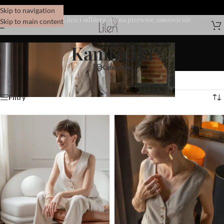
Skip to navigation
Dołącz do Lilen i odbierz -5% na pierwsze zamówienie
Skip to main content
Kamizelki
Kategorie
Wyświetlanie wszystkich wyników: 3
Filtry