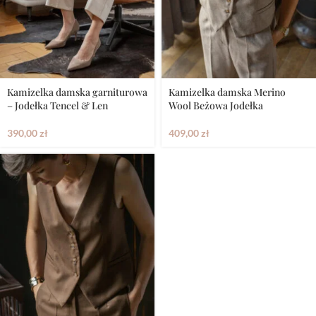
Kamizelka damska garniturowa
Kamizelka damska Merino
– Jodełka Tencel & Len
Wool Beżowa Jodełka
390,00
zł
409,00
zł