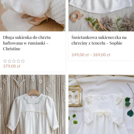
Śmietankowa sukieneczka na
Długa sukienka do chrztu
chrzciny z tencelu – Sophie
haftowana w rumianki –
Christine
249,00
zł
–
269,00
zł
379,00
zł