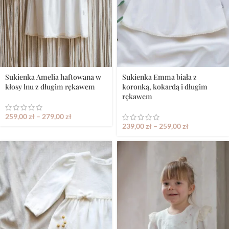
Sukienka Amelia haftowana w
Sukienka Emma biała z
kłosy lnu z długim rękawem
koronką, kokardą i długim
rękawem
259,00
zł
–
279,00
zł
239,00
zł
–
259,00
zł