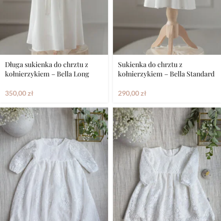
Długa sukienka do chrztu z
Sukienka do chrztu z
kołnierzykiem – Bella Long
kołnierzykiem – Bella Standard
350,00
zł
290,00
zł