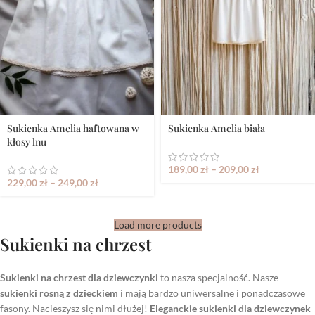
Sukienka Amelia haftowana w
Sukienka Amelia biała
kłosy lnu
189,00
zł
–
209,00
zł
229,00
zł
–
249,00
zł
Load more products
Sukienki na chrzest
Sukienki na chrzest dla dziewczynki
to nasza specjalność. Nasze
sukienki rosną z dzieckiem
i mają bardzo uniwersalne i ponadczasowe
fasony. Nacieszysz się nimi dłużej!
Eleganckie sukienki dla dziewczynek