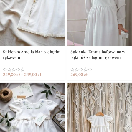
Sukienka Amelia biała z długim
Sukienka Emma haftowana w
rękawem
pąki róż z długim rękawem
229,00
zł
–
249,00
zł
269,00
zł