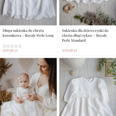
Długa sukienka do chrztu
Sukienka dla dziewczynki do
koronkowa – Royale Perle Long
chrztu długi rękaw – Royale
Perle Standard
439,00
zł
319,00
zł