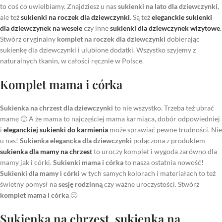
to coś co uwielbiamy. Znajdziesz u nas
sukienki na lato dla dziewczynki
,
ale też
sukienki na roczek dla dziewczynki
.
Są też
eleganckie sukienki
dla dziewczynek na wesele
czy inne
sukienki dla dziewczynek wizytowe
.
Stwórz oryginalny
komplet na roczek dla dziewczynki
dobierając
sukienkę dla dziewczynki i ulubione dodatki. Wszystko szyjemy z
naturalnych tkanin, w całości ręcznie w Polsce.
Komplet mama i córka
Sukienka na chrzest dla dziewczynki
to nie wszystko. Trzeba też ubrać
mamę 🙂 A że mama to najczęściej mama karmiąca, dobór odpowiedniej
i
eleganckiej sukienki do karmienia
może sprawiać pewne trudności. Nie
u nas!
Sukienka elegancka dla dziewczynki
połączona z produktem
sukienka dla mamy na chrzest
to uroczy komplet i wygoda zarówno dla
mamy jak i córki.
Sukienki mama i córka
to nasza ostatnia nowość!
Sukienki dla mamy i córki
w tych samych kolorach i materiałach to też
świetny pomysł na
sesję rodzinną
czy ważne uroczystości. Stwórz
komplet mama i córka
🙂
Sukienka na chrzest, sukienka na