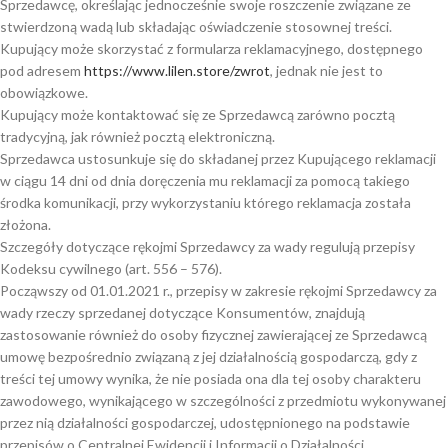
Sprzedawcę, określając jednocześnie swoje roszczenie związane ze
stwierdzoną wadą lub składając oświadczenie stosownej treści.
Kupujący może skorzystać z formularza reklamacyjnego, dostępnego
pod adresem
https://www.lilen.store/zwrot
, jednak nie jest to
obowiązkowe.
Kupujący może kontaktować się ze Sprzedawcą zarówno pocztą
tradycyjną, jak również pocztą elektroniczną.
Sprzedawca ustosunkuje się do składanej przez Kupującego reklamacji
w ciągu 14 dni od dnia doręczenia mu reklamacji za pomocą takiego
środka komunikacji, przy wykorzystaniu którego reklamacja została
złożona.
Szczegóły dotyczące rękojmi Sprzedawcy za wady regulują przepisy
Kodeksu cywilnego (art. 556 – 576).
Począwszy od 01.01.2021 r., przepisy w zakresie rękojmi Sprzedawcy za
wady rzeczy sprzedanej dotyczące Konsumentów, znajdują
zastosowanie również do osoby fizycznej zawierającej ze Sprzedawcą
umowę bezpośrednio związaną z jej działalnością gospodarczą, gdy z
treści tej umowy wynika, że nie posiada ona dla tej osoby charakteru
zawodowego, wynikającego w szczególności z przedmiotu wykonywanej
przez nią działalności gospodarczej, udostępnionego na podstawie
przepisów o Centralnej Ewidencji i Informacji o Działalności