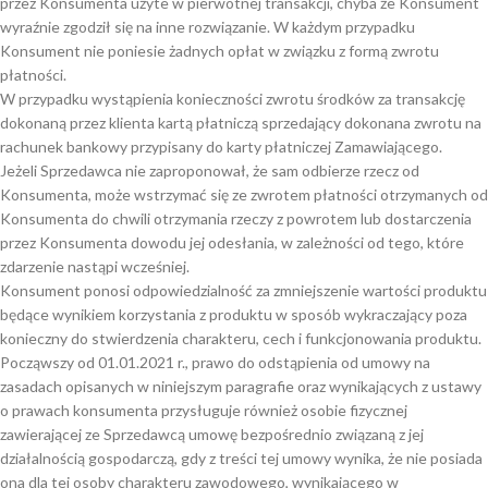
przez Konsumenta użyte w pierwotnej transakcji, chyba że Konsument
wyraźnie zgodził się na inne rozwiązanie. W każdym przypadku
Konsument nie poniesie żadnych opłat w związku z formą zwrotu
płatności.
W przypadku wystąpienia konieczności zwrotu środków za transakcję
dokonaną przez klienta kartą płatniczą sprzedający dokonana zwrotu na
rachunek bankowy przypisany do karty płatniczej Zamawiającego.
Jeżeli Sprzedawca nie zaproponował, że sam odbierze rzecz od
Konsumenta, może wstrzymać się ze zwrotem płatności otrzymanych od
Konsumenta do chwili otrzymania rzeczy z powrotem lub dostarczenia
przez Konsumenta dowodu jej odesłania, w zależności od tego, które
zdarzenie nastąpi wcześniej.
Konsument ponosi odpowiedzialność za zmniejszenie wartości produktu
będące wynikiem korzystania z produktu w sposób wykraczający poza
konieczny do stwierdzenia charakteru, cech i funkcjonowania produktu.
Począwszy od 01.01.2021 r., prawo do odstąpienia od umowy na
zasadach opisanych w niniejszym paragrafie oraz wynikających z ustawy
o prawach konsumenta przysługuje również osobie fizycznej
zawierającej ze Sprzedawcą umowę bezpośrednio związaną z jej
działalnością gospodarczą, gdy z treści tej umowy wynika, że nie posiada
ona dla tej osoby charakteru zawodowego, wynikającego w