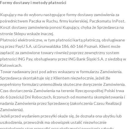
Formy dostawy i metody płatności
Kupujący ma do wyboru następujące formy dostawy zamówienia za
pośrednictwem Paczka w Ruchu, firmy kurierskiej, Paczkomatu InPost.
Koszt dostawy zamówienia ponosi Kupujący, chyba że Sprzedawca na
stronie Sklepu wskaże inaczej.
Płatności elektroniczne, w tym płatności kartą płatniczą, obsługiwane
są przez PayU S.A. ul.Grunwaldzka 186, 60-166 Poznań. Klient może
zapłacić za zamówione towary również poprzez zewnętrzny system
płatności ING Pay, obsługiwany przez ING Bank Śląski S.A. z siedzibą w
Katowicach.
Towar nadawany jest pod adres wskazany w formularzu Zamówienia.
Sprzedawca skontaktuje się z Klientem niezwłocznie, jeżeli źle
wypełniony formularz uniemożliwia skuteczne doręczenie Zamówienia.
Czas dostarczenia Zamówienia na terenie Rzeczpospolitej Polski trwa
do 6 (sześciu) Dni Roboczych, liczonych od momentu skompletowania i
nadania Zamówienia przez Sprzedawcę (zakończenia Czasu Realizacji
Zamówienia).
Jeżeli przed wydaniem przesyłki okaże się, że doznała ona ubytku lub
uszkodzenia, przewoźnik ma obowiązek ustalić niezwłocznie
protokolarnie stan przesyłki oraz okoliczności powstania szkody.