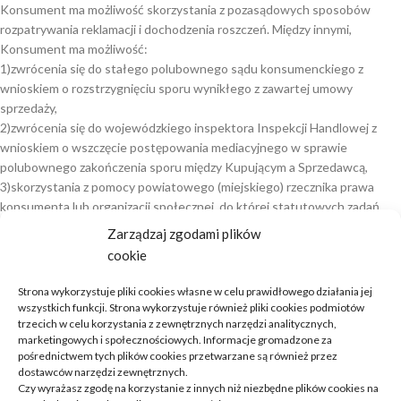
Konsument ma możliwość skorzystania z pozasądowych sposobów
rozpatrywania reklamacji i dochodzenia roszczeń. Między innymi,
Konsument ma możliwość:
1)zwrócenia się do stałego polubownego sądu konsumenckiego z
wnioskiem o rozstrzygnięciu sporu wynikłego z zawartej umowy
sprzedaży,
2)zwrócenia się do wojewódzkiego inspektora Inspekcji Handlowej z
wnioskiem o wszczęcie postępowania mediacyjnego w sprawie
polubownego zakończenia sporu między Kupującym a Sprzedawcą,
3)skorzystania z pomocy powiatowego (miejskiego) rzecznika prawa
konsumenta lub organizacji społecznej, do której statutowych zadań
należy ochrona konsumentów.
Zarządzaj zgodami plików
Bardziej szczegółowych informacji na temat pozasądowych sposobów
cookie
rozpatrywania reklamacji i dochodzenia roszczeń, Konsument może
szukać na stronie internetowej
http://polubowne.uokik.gov.pl
.
Strona wykorzystuje pliki cookies własne w celu prawidłowego działania jej
Konsument może również skorzystać z platformy ODR, która dostępna
wszystkich funkcji. Strona wykorzystuje również pliki cookies podmiotów
jest pod adresem
http://ec.europa.eu/consumers/odr
. Platforma służy
trzecich w celu korzystania z zewnętrznych narzędzi analitycznych,
marketingowych i społecznościowych. Informacje gromadzone za
rozstrzyganiu sporów pomiędzy konsumentami i przedsiębiorcami
pośrednictwem tych plików cookies przetwarzane są również przez
dążącymi do pozasądowego rozstrzygnięcia sporu dotyczącego
dostawców narzędzi zewnętrznych.
zobowiązań umownych wynikających z internetowej umowy sprzedaży
Czy wyrażasz zgodę na korzystanie z innych niż niezbędne plików cookies na