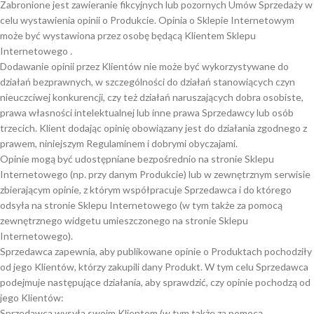
Zabronione jest zawieranie fikcyjnych lub pozornych Umów Sprzedaży w
celu wystawienia opinii o Produkcie. Opinia o Sklepie Internetowym
może być wystawiona przez osobę będącą Klientem Sklepu
Internetowego .
Dodawanie opinii przez Klientów nie może być wykorzystywane do
działań bezprawnych, w szczególności do działań stanowiących czyn
nieuczciwej konkurencji, czy też działań naruszających dobra osobiste,
prawa własności intelektualnej lub inne prawa Sprzedawcy lub osób
trzecich. Klient dodając opinię obowiązany jest do działania zgodnego z
prawem, niniejszym Regulaminem i dobrymi obyczajami.
Opinie mogą być udostępniane bezpośrednio na stronie Sklepu
Internetowego (np. przy danym Produkcie) lub w zewnętrznym serwisie
zbierającym opinie, z którym współpracuje Sprzedawca i do którego
odsyła na stronie Sklepu Internetowego (w tym także za pomocą
zewnętrznego widgetu umieszczonego na stronie Sklepu
Internetowego).
Sprzedawca zapewnia, aby publikowane opinie o Produktach pochodziły
od jego Klientów, którzy zakupili dany Produkt. W tym celu Sprzedawca
podejmuje następujące działania, aby sprawdzić, czy opinie pochodzą od
jego Klientów:
Sprzedawca wysyła swoim Klientom (w tym także za pomocą