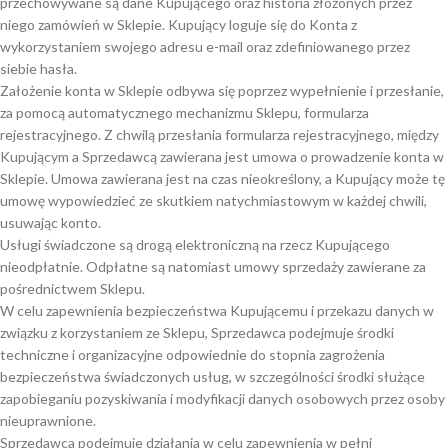
przechowywane są dane Kupującego oraz historia złożonych przez
niego zamówień w Sklepie. Kupujący loguje się do Konta z
wykorzystaniem swojego adresu e-mail oraz zdefiniowanego przez
siebie hasła.
Założenie konta w Sklepie odbywa się poprzez wypełnienie i przesłanie,
za pomocą automatycznego mechanizmu Sklepu, formularza
rejestracyjnego. Z chwilą przesłania formularza rejestracyjnego, między
Kupującym a Sprzedawcą zawierana jest umowa o prowadzenie konta w
Sklepie. Umowa zawierana jest na czas nieokreślony, a Kupujący może tę
umowę wypowiedzieć ze skutkiem natychmiastowym w każdej chwili,
usuwając konto.
Usługi świadczone są drogą elektroniczną na rzecz Kupującego
nieodpłatnie. Odpłatne są natomiast umowy sprzedaży zawierane za
pośrednictwem Sklepu.
W celu zapewnienia bezpieczeństwa Kupującemu i przekazu danych w
związku z korzystaniem ze Sklepu, Sprzedawca podejmuje środki
techniczne i organizacyjne odpowiednie do stopnia zagrożenia
bezpieczeństwa świadczonych usług, w szczególności środki służące
zapobieganiu pozyskiwania i modyfikacji danych osobowych przez osoby
nieuprawnione.
Sprzedawca podejmuje działania w celu zapewnienia w pełni