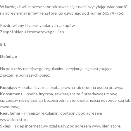
W każdej chwili możesz skontaktować się z nami, wysyłając wiadomość
na adres e-mail info@lilen.store lub dzwoniąc pod numer 605947756.
Pozdrawiamy i życzymy udanych zakupów
Zespół sklepu internetowego Lilen
§ 1
Definicje
Na potrzeby niniejszego regulaminu, przyjmuje się następujące
znaczenie poniższych pojęć:
Kupujący
– osoba fizyczna, osoba prawna lub ułomna osoba prawna,
Konsument
– osoba fizyczna, zawierająca ze Sprzedawcą umowę
sprzedaży niezwiązaną z bezpośrednio z jej działalnością gospodarczą lub
zawodową,
Regulamin
– niniejszy regulamin, dostępny pod adresem
www.lilen.store,
Sklep
– sklep internetowy działający pod adresem www.lilen.store,