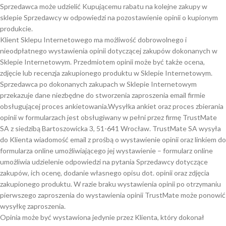
Sprzedawca może udzielić Kupującemu rabatu na kolejne zakupy w
sklepie Sprzedawcy w odpowiedzi na pozostawienie opinii o kupionym
produkcie.
Klient Sklepu Internetowego ma możliwość dobrowolnego i
nieodpłatnego wystawienia opinii dotyczącej zakupów dokonanych w
Sklepie Internetowym. Przedmiotem opinii może być także ocena,
zdjęcie lub recenzja zakupionego produktu w Sklepie Internetowym.
Sprzedawca po dokonanych zakupach w Sklepie Internetowym
przekazuje dane niezbędne do stworzenia zaproszenia email firmie
obsługującej proces ankietowania.Wysyłka ankiet oraz proces zbierania
opinii w formularzach jest obsługiwany w pełni przez firmę TrustMate
SA z siedzibą Bartoszowicka 3, 51-641 Wrocław. TrustMate SA wysyła
do Klienta wiadomość email z prośbą o wystawienie opinii oraz linkiem do
formularza online umożliwiającego jej wystawienie – formularz online
umożliwia udzielenie odpowiedzi na pytania Sprzedawcy dotyczące
zakupów, ich ocenę, dodanie własnego opisu dot. opinii oraz zdjęcia
zakupionego produktu. W razie braku wystawienia opinii po otrzymaniu
pierwszego zaproszenia do wystawienia opinii TrustMate może ponowić
wysyłkę zaproszenia.
Opinia może być wystawiona jedynie przez Klienta, który dokonał