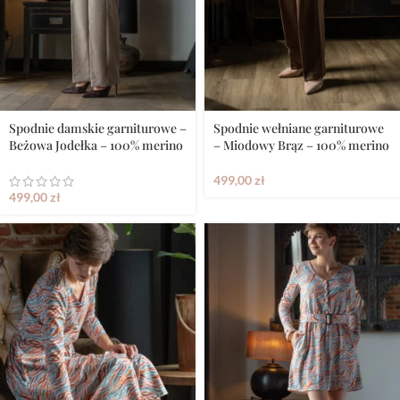
Spodnie damskie garniturowe –
Spodnie wełniane garniturowe
Beżowa Jodełka – 100% merino
– Miodowy Brąz – 100% merino
499,00
zł
499,00
zł