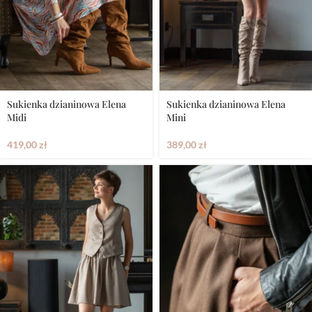
Sukienka dzianinowa Elena
Sukienka dzianinowa Elena
Midi
Mini
419,00
zł
389,00
zł