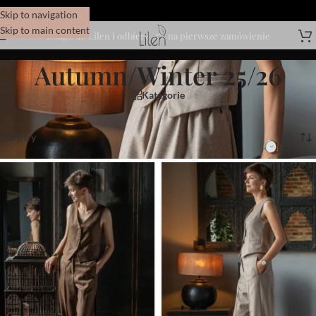
Skip to navigation
Skip to main content
Dołącz do Lilen i odbierz -5% na pierwsze zamówienie
Autumn/Winter 25/26
Kategorie
Wyświetlanie 1–12 z 29 wyników
Filtry