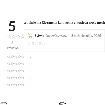
5
2 opinie dla
Elegancka kamizelka chłopięca 100% merin
Sylwia
3 października, 2025
(zweryfikowany)
2
reviews
2
0
0
0
0