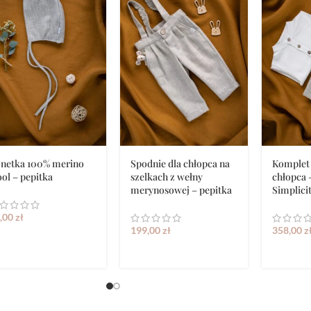
netka 100% merino
Spodnie dla chłopca na
Komplet 
ol – pepitka
szelkach z wełny
chłopca 
merynosowej – pepitka
Simplici
,00
zł
199,00
zł
358,00
z