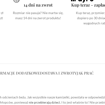
14 dni na zwrot
Kup teraz - zapła
 zł
Rozmiar nie pasuje? Nie martw się,
Kup teraz, przymierz
zt
masz 14 dni na zwrot produktu!
dopiero po 30 dnia
wygodnych ra
ORMACJE DODATKOWE
DOSTAWA I ZWROTY
JAK PRAĆ
 odcieniach beżu. Jak wszystkie nasze kamizelki, powstała w odpowiedzi 
a chłopców, ponieważ
nie przebierają dzieci.
I to jest właśnie to! Nie przeb