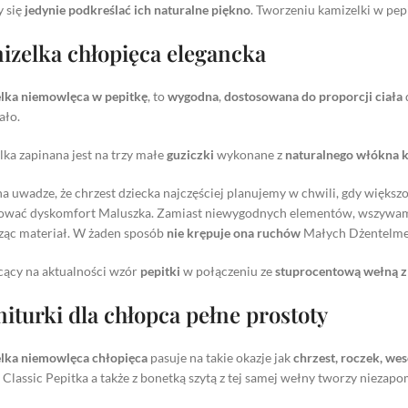
y się
jedynie podkreślać ich naturalne piękno
. Tworzeniu kamizelki w pep
izelka chłopięca elegancka
lka niemowlęca w pepitkę
, to
wygodna
,
dostosowana do proporcji ciała
ało.
ka zapinana jest na trzy małe
guziczki
wykonane z
naturalnego włókna 
a uwadze, że chrzest dziecka najczęściej planujemy w chwili, gdy większo
wać dyskomfort Maluszka. Zamiast niewygodnych elementów, wszywamy
ząc materiał. W żaden sposób
nie krępuje ona ruchów
Małych Dżentelm
cący na aktualności wzór
pepitki
w połączeniu ze
stuprocentową wełną z
iturki dla chłopca pełne prostoty
lka niemowlęca chłopięca
pasuje na takie okazje jak
chrzest, roczek, wes
Classic Pepitka a także z bonetką szytą z tej samej wełny tworzy niezap