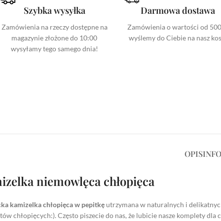
Szybka wysyłka
Darmowa dostawa
Zamówienia na rzeczy dostępne na
Zamówienia o wartości od 500
magazynie złożone do 10:00
wyślemy do Ciebie na nasz kos
wysyłamy tego samego dnia!
OPIS
INF
izelka niemowlęca chłopięca
cka kamizelka chłopięca w pepitkę
utrzymana w naturalnych i delikatnych
ów chłopięcych:). Często piszecie do nas, że lubicie nasze komplety dl