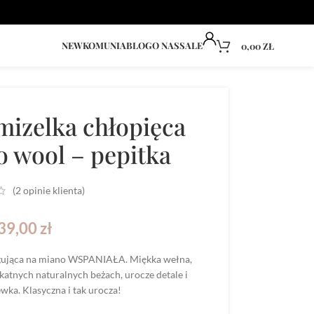
NEW
KOMUNIA
BLOG
O NAS
SALE
0,00
ZŁ
mizelka chłopięca
 wool – pepitka
(
2
opinie klienta)
39,00
zł
ugująca na miano WSPANIAŁA. Miękka wełna,
atnych naturalnych beżach, urocze detale i
ka. Klasyczna i tak urocza!