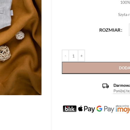
100%
Szyta 
ROZMIAR
DODA
Darmowa 
Poniżej t