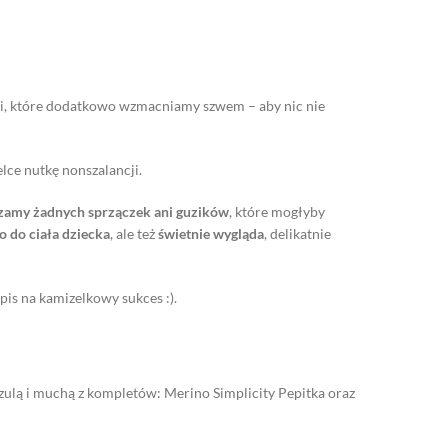
mi, które dodatkowo wzmacniamy szwem – aby nic nie
lce nutkę nonszalancji.
zamy żadnych sprzączek ani guzików
, które mogłyby
 do ciała dziecka
, ale też
świetnie wygląda
, delikatnie
zepis na kamizelkowy sukces :).
szulą i muchą z kompletów: Merino Simplicity Pepitka oraz