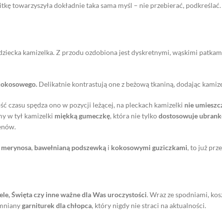
itkę towarzyszyła dokładnie taka sama myśl – nie przebierać, podkreślać.
dziecka kamizelka. Z przodu ozdobiona jest dyskretnymi, wąskimi patka
kokosowego.
Delikatnie kontrastują one z beżową tkaniną, dodając kamize
ść czasu spędza ono w pozycji leżącej, na pleckach kamizelki
nie umieszc
 w tył kamizelki
miękką gumeczkę
, która nie tylko
dostosowuje ubranko
enów.
merynosa
,
bawełnianą podszewką
i
kokosowymi guziczkami
, to już pr
ele, Święta czy inne ważne dla Was uroczystości
. Wraz ze spodniami, ko
omniany
garniturek dla chłopca
, który nigdy nie straci na aktualności.