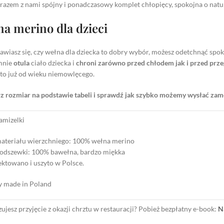
razem z nami spójny i ponadczasowy komplet chłopięcy, spokojna o natur
a merino dla dzieci
bawiasz się, czy wełna dla dziecka to dobry wybór, możesz odetchnąć sp
mnie
otula
ciało dziecka i
chroni zarówno przed chłodem jak i przed prz
i to już od wieku niemowlęcego.
 rozmiar na podstawie tabeli i sprawdź jak szybko możemy wysłać zamów
amizelki
materiału wierzchniego: 100% wełna merino
podszewki: 100% bawełna, bardzo miękka
ktowano i uszyto w Polsce.
y made in Poland
ujesz przyjęcie z okazji chrztu w restauracji? Pobież bezpłatny e-book:
N