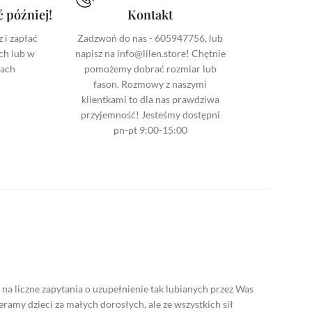
ć później!
Kontakt
 i zapłać
Zadzwoń do nas - 605947756, lub
ch lub w
napisz na info@lilen.store! Chętnie
tach
pomożemy dobrać rozmiar lub
fason. Rozmowy z naszymi
klientkami to dla nas prawdziwa
przyjemność! Jesteśmy dostępni
pn-pt 9:00-15:00
na liczne zapytania o uzupełnienie tak lubianych przez Was
ieramy dzieci za małych dorosłych, ale ze wszystkich sił