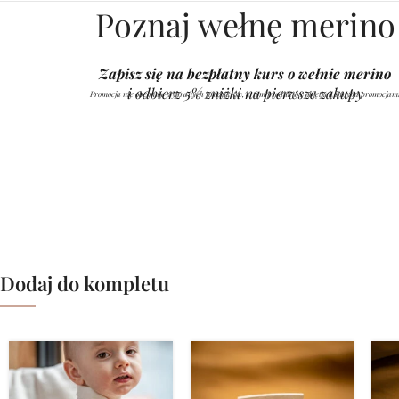
Poznaj wełnę merino
Zapisz się na bezpłatny kurs o wełnie merino
i odbierz 5% zniżki na pierwsze zakupy
Promocja nie obejmuje wybranych produktów, w tym produktów objętych innymi promocjam
Dodaj do kompletu