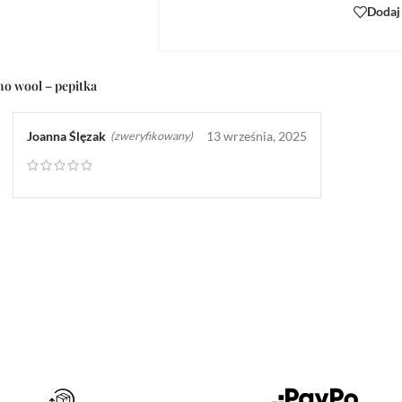
Dodaj
o wool – pepitka
Joanna Ślęzak
13 września, 2025
(zweryfikowany)