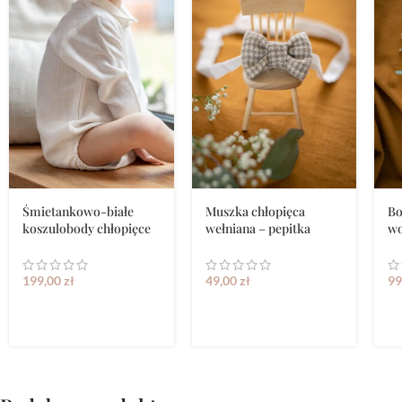
Śmietankowo-białe
Muszka chłopięca
Bo
koszulobody chłopięce
wełniana – pepitka
wo
199,00
zł
49,00
zł
99