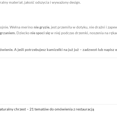
alny materiał, jakość odszycia i wyważony design.
okojnie. Wełna merino
nie gryzie
, jest przemiła w dotyku, nie drażni i zap
egrzaniem.
Dziecko
nie spoci się
w niej podczas drzemki, noszenia na ręka
ienie. A jeśli potrzebujesz kamizelki na już już – zadzwoń lub napisz 
aturalny chrzest – 21 tematów do omówienia z restauracją