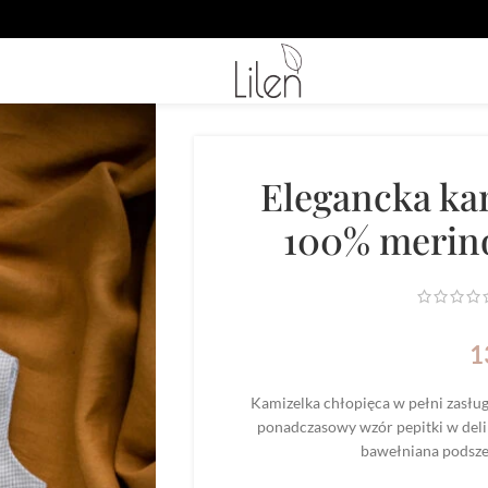
Elegancka ka
100% merino
1
Kamizelka chłopięca w pełni zasł
ponadczasowy wzór pepitki w delik
bawełniana podszew