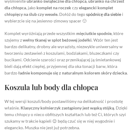
wyśmienite
ubranko świąteczne dla chłopca
,
ubranko na chrzest
dla chłopca
, jako
komplet na roczek
czy
elegancki komplet
chłopięcy na ślub czy wesele.
Dołóż do tego
spódnicę dla siebie
i
wybierzcie się na jesienno-zimowy spacer 🙂
Komplet wyróżniają przede wszystkim
mięciutkie spodnie
, które
szyjemy z
wełny tkanej w splot beżowej jodełki
. Wzór ten jest
bardzo delikatny, drobny ale wyrazisty, niezwykle uniwersalny w
tworzeniu zestawień z koszulami, bodziakami, bluzeczkami czy
bucikami. Odcienie szarości oraz przenikającej ją śmietankowej
bieli dają efekt ciepłej, przyjemnej dla oka tonacji barw, która
bardzo
ładnie komponuje się z naturalnym kolorem skóry dziecka
.
Koszula lub body dla chłopca
W tej wersji koszuli/body postawiliśmy na delikatność i prostotę
właśnie.
Klasyczny kołnierzyk zastąpiony jest wąską stójką
. Dzięki
temu chłopcy o nieco obfitszych kształtach lub też Ci, których szyi
szukamy w trakcie kąpieli 😉 będą czuć się w niej wygodnie i
elegancko. Muszka nie jest już potrzebna.