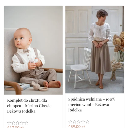
Spódnica wełniana – 100%
Komplet do chrztu dla
merino wool – Beżowa
chłopca – Merino Classic
Jodełka
Beżowa Jodełka
459,00
zł
417,00
zł