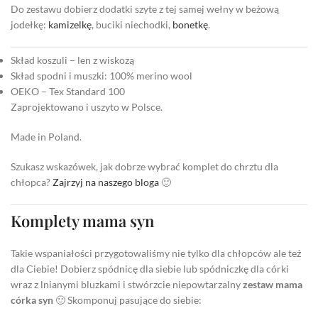
Do zestawu dobierz dodatki szyte z tej samej wełny w beżową
jodełkę:
kamizelkę
, buciki niechodki,
bonetkę
.
Skład koszuli – len z wiskozą
Skład spodni i muszki: 100% merino wool
OEKO – Tex Standard 100
Zaprojektowano i uszyto w Polsce.
Made in Poland.
Szukasz wskazówek, jak dobrze wybrać komplet do chrztu dla
chłopca?
Zajrzyj na naszego bloga
🙂
Komplety mama syn
Takie wspaniałości przygotowaliśmy nie tylko dla chłopców ale też
dla Ciebie! Dobierz spódnicę dla siebie lub spódniczkę dla córki
wraz z lnianymi bluzkami i stwórzcie niepowtarzalny
zestaw mama
córka syn
🙂 Skomponuj pasujące do siebie: