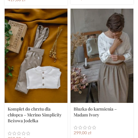
Komplet do chrztu dla
Bluzka do karmienia –
chłopca – Merino Simplicity
Madam Ivory
Beżowa Jodełka
299,00
zł