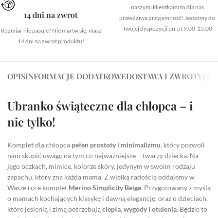
naszymi klientkami to dla nas
14 dni na zwrot
prawdziwa przyjemność! Jesteśmy do
Twojej dyspozycji pn-pt 9:00-15:00
Rozmiar nie pasuje? Nie martw się, masz
14 dni na zwrot produktu!
OPIS
INFORMACJE DODATKOWE
DOSTAWA I ZWROTY
JAK
Ubranko świąteczne dla chłopca – i
nie tylko!
Komplet dla chłopca
pełen prostoty i minimalizmu
, który pozwoli
nam skupić uwagę na tym co najważniejsze – twarzy dziecka. Na
jego oczkach, mimice, kolorze skóry, jedynym w swoim rodzaju
zapachu, który zna każda mama. Z wielką radością oddajemy w
Wasze ręce komplet
Merino Simplicity Beige
. Przygotowany z myślą
o mamach kochających klasykę i dawną elegancję, oraz o dzieciach,
które jesienią i zimą potrzebują
ciepła, wygody i otulenia
. Będzie to