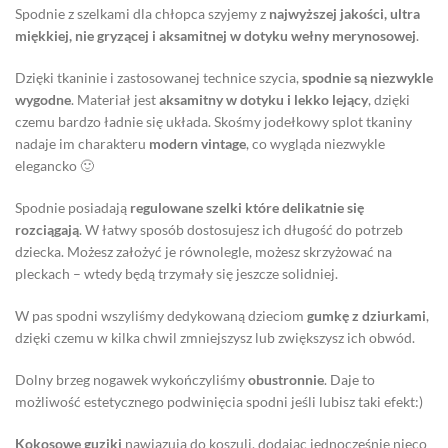
Spodnie z szelkami dla chłopca szyjemy z
najwyższej jakości, ultra
miękkiej, nie gryzącej i aksamitnej w dotyku wełny merynosowej
.
Dzięki tkaninie i zastosowanej technice szycia,
spodnie są niezwykle
wygodne
. Materiał jest
aksamitny w dotyku i lekko lejący
, dzięki
czemu bardzo ładnie się układa. Skośmy jodełkowy splot tkaniny
nadaje im charakteru
modern vintage
, co wygląda niezwykle
elegancko 🙂
Spodnie posiadają
regulowane szelki które delikatnie się
rozciągają
. W łatwy sposób dostosujesz ich długość do potrzeb
dziecka. Możesz założyć je równolegle, możesz skrzyżować na
pleckach – wtedy będą trzymały się jeszcze solidniej.
W pas spodni wszyliśmy dedykowaną dzieciom
gumkę z dziurkami
,
dzięki czemu w kilka chwil zmniejszysz lub zwiększysz ich obwód.
Dolny brzeg nogawek wykończyliśmy
obustronnie
. Daje to
możliwość estetycznego podwinięcia spodni jeśli lubisz taki efekt:)
Kokosowe guziki
nawiązują do koszuli, dodając jednocześnie nieco