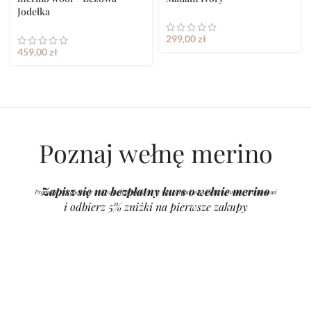
Jodełka
299,00
zł
459,00
zł
Poznaj wełnę merino
Zapisz się na bezpłatny kurs o wełnie merino
Promocja nie obejmuje wybranych produktów, w tym produktów objętych innymi promocjami
i odbierz 5% zniżki na pierwsze zakupy