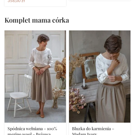
358,00
zł
Komplet mama córka
Spódnica wełniana – 100%
Bluzka do karmienia –
merino wool – Beżowa
Madam Ivory