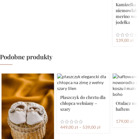
Kamizelka d
niemowlak
merino woo
jodełka
139,00
zł
Podobne produkty
Płaszczyk do chrztu dla
chłopca wełniany –
Otulacz mu
szary
haftem
179,00
zł
449,00
zł
–
539,00
zł