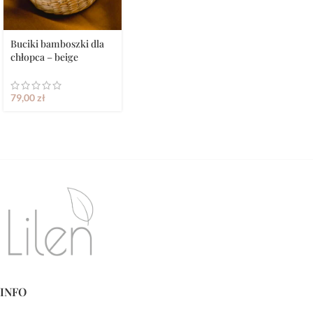
Buciki bamboszki dla
chłopca – beige
79,00
zł
INFO