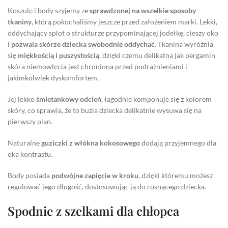
Koszulę i body szyjemy ze
sprawdzonej na wszelkie sposoby
tkaniny
, którą pokochaliśmy jeszcze przed założeniem marki. Lekki,
oddychający splot o strukturze przypominającej jodełkę, cieszy oko
i
pozwala skórze dziecka swobodnie oddychać
. Tkanina wyróżnia
się
miękkością i puszystością
, dzięki czemu delikatna jak pergamin
skóra niemowlęcia jest chroniona przed podrażnieniami i
jakimkolwiek dyskomfortem.
Jej lekko
śmietankowy odcień
, łagodnie komponuje się z kolorem
skóry, co sprawia, że to buzia dziecka delikatnie wysuwa się na
pierwszy plan.
Naturalne
guziczki z włókna kokosowego
dodają przyjemnego dla
oka kontrastu.
Body posiada
podwójne zapięcie w kroku
, dzięki któremu możesz
regulować jego długość, dostosowując ją do rosnącego dziecka.
Spodnie z szelkami dla chłopca