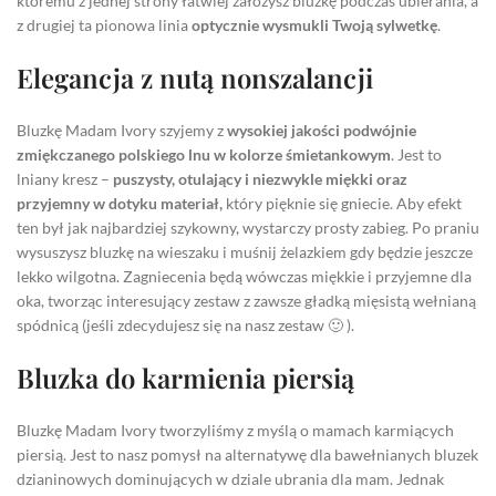
któremu z jednej strony łatwiej założysz bluzkę podczas ubierania, a
z drugiej ta pionowa linia
optycznie wysmukli Twoją sylwetkę
.
Elegancja z nutą nonszalancji
Bluzkę Madam Ivory szyjemy z
wysokiej jakości podwójnie
zmiękczanego polskiego lnu w kolorze śmietankowym
. Jest to
lniany kresz –
puszysty, otulający i niezwykle miękki oraz
przyjemny w dotyku materiał,
który pięknie się gniecie. Aby efekt
ten był jak najbardziej szykowny, wystarczy prosty zabieg. Po praniu
wysuszysz bluzkę na wieszaku i muśnij żelazkiem gdy będzie jeszcze
lekko wilgotna. Zagniecenia będą wówczas miękkie i przyjemne dla
oka, tworząc interesujący zestaw z zawsze gładką mięsistą wełnianą
spódnicą (jeśli zdecydujesz się na nasz zestaw 🙂 ).
Bluzka do karmienia piersią
Bluzkę Madam Ivory tworzyliśmy z myślą o mamach karmiących
piersią. Jest to nasz pomysł na alternatywę dla bawełnianych bluzek
dzianinowych dominujących w dziale ubrania dla mam. Jednak