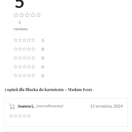
5
5
reviews
5
0
0
0
0
5 opinii dla
Bluzka do karmienia – Madam Ivory
Joanna L.
12 września, 2024
(zweryfikowany)