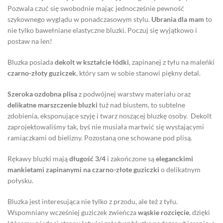
Pozwala czuć się swobodnie mając jednocześnie pewność
szykownego wyglądu w ponadczasowym stylu.
Ubrania dla mam
to
nie tylko bawełniane elastyczne bluzki. Poczuj się wyjątkowo i
postaw na len!
Bluzka posiada
dekolt w kształcie łódki
, zapinanej z tyłu na maleńki
czarno-złoty guziczek
, który sam w sobie stanowi piękny detal.
Szeroka ozdobna plisa
z podwójnej warstwy materiału oraz
delikatne marszczenie bluzki
tuż nad biustem, to subtelne
zdobienia, eksponujące szyję i twarz noszącej bluzkę osoby. Dekolt
zaprojektowaliśmy tak, byś nie musiała martwić się wystającymi
ramiączkami od bielizny. Pozostaną one schowane pod plisą.
Rękawy bluzki mają
długość 3/4
i zakończone są
eleganckimi
mankietami zapinanymi na czarno-złote guziczki
o delikatnym
połysku.
Bluzka jest interesująca nie tylko z przodu, ale też z tyłu.
Wspomniany wcześniej guziczek zwieńcza
wąskie rozcięcie
, dzięki