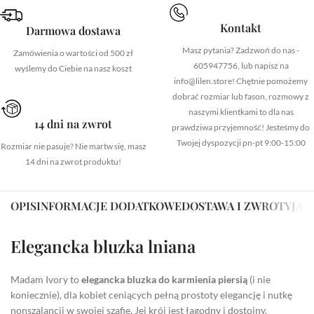
Kontakt
Darmowa dostawa
Masz pytania? Zadzwoń do nas -
Zamówienia o wartości od 500 zł
605947756, lub napisz na
wyślemy do Ciebie na nasz koszt
info@lilen.store! Chętnie pomożemy
dobrać rozmiar lub fason, rozmowy z
naszymi klientkami to dla nas
14 dni na zwrot
prawdziwa przyjemność! Jesteśmy do
Twojej dyspozycji pn-pt 9:00-15:00
Rozmiar nie pasuje? Nie martw się, masz
14 dni na zwrot produktu!
OPIS
INFORMACJE DODATKOWE
DOSTAWA I ZWROTY
JAK
Elegancka bluzka lniana
Madam Ivory to
elegancka bluzka do karmienia piersią
(i nie
koniecznie), dla kobiet ceniących pełną prostoty elegancję i nutkę
nonszalancji w swojej szafie. Jej krój jest łagodny i dostojny.