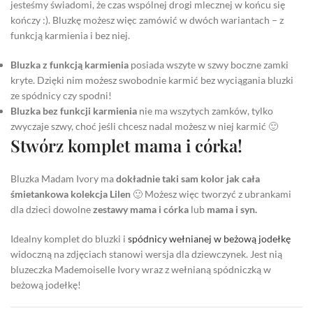
jesteśmy świadomi, że czas wspólnej drogi mlecznej w końcu się
kończy :). Bluzkę możesz więc zamówić w dwóch wariantach – z
funkcją karmienia i bez niej.
Bluzka z funkcją karmienia
posiada wszyte w szwy boczne zamki
kryte. Dzięki nim możesz swobodnie karmić bez wyciągania bluzki
ze spódnicy czy spodni!
Bluzka bez funkcji karmienia
nie ma wszytych zamków, tylko
zwyczaje szwy, choć jeśli chcesz nadal możesz w niej karmić 🙂
Stwórz komplet mama i córka!
Bluzka Madam Ivory ma
dokładnie taki sam kolor jak cała
śmietankowa kolekcja Lilen
🙂 Możesz więc tworzyć z ubrankami
dla dzieci dowolne
zestawy mama i córka
lub
mama i syn.
Idealny komplet do bluzki i
spódnicy wełnianej w beżową jodełkę
widoczną na zdjęciach stanowi wersja dla dziewczynek. Jest nią
bluzeczka Mademoiselle Ivory wraz z wełnianą spódniczką w
beżową jodełkę!