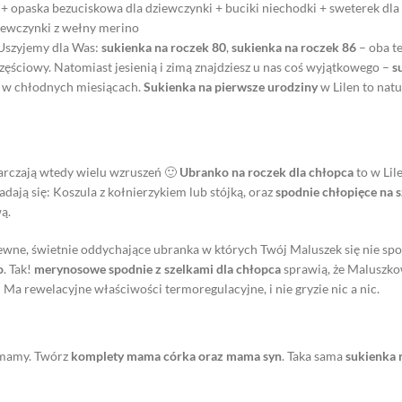
 + opaska bezuciskowa dla dziewczynki + buciki niechodki + sweterek d
ziewczynki z wełny merino
Uszyjemy dla Was:
sukienka na roczek 80
,
sukienka na roczek 86
– oba t
ęściowy. Natomiast jesienią i zimą znajdziesz u nas coś wyjątkowego –
s
a w chłodnych miesiącach.
Sukienka na pierwsze urodziny
w Lilen to nat
arczają wtedy wielu wzruszeń 🙂
Ubranko na roczek dla chłopca
to w Lil
adają się: Koszula z kołnierzykiem lub stójką, oraz
spodnie chłopięce na 
ą.
wiewne, świetnie oddychające ubranka w których Twój Maluszek się nie spo
o
. Tak!
merynosowe spodnie z szelkami dla chłopca
sprawią, że Maluszkow
 Ma rewelacyjne właściwości termoregulacyjne, i nie gryzie nic a nic.
a mamy. Twórz
komplety mama córka oraz mama syn
. Taka sama
sukienka 