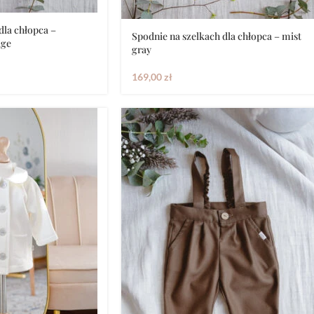
dla chłopca –
Spodnie na szelkach dla chłopca – mist
ige
gray
169,00
zł