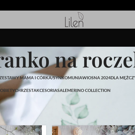
anko na rocze
ZESTAWY MAMA I CÓRKA/SYN
KOMUNIA
WIOSNA 2024
DLA MĘŻCZ
OBIETY
CHRZEST
AKCESORIA
SALE
MERINO COLLECTION