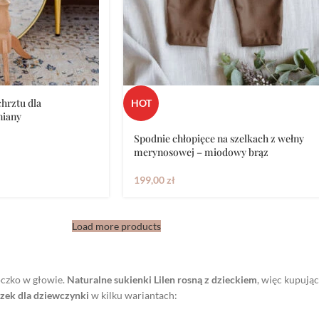
chrztu dla
HOT
niany
Spodnie chłopięce na szelkach z wełny
merynosowej – miodowy brąz
199,00
zł
Load more products
oczko w głowie.
Naturalne sukienki Lilen rosną z dzieckiem
, więc kupują
zek dla dziewczynki
w kilku wariantach: