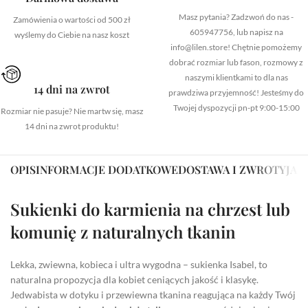
Masz pytania? Zadzwoń do nas -
Zamówienia o wartości od 500 zł
605947756, lub napisz na
wyślemy do Ciebie na nasz koszt
info@lilen.store! Chętnie pomożemy
dobrać rozmiar lub fason, rozmowy z
naszymi klientkami to dla nas
14 dni na zwrot
prawdziwa przyjemność! Jesteśmy do
Twojej dyspozycji pn-pt 9:00-15:00
Rozmiar nie pasuje? Nie martw się, masz
14 dni na zwrot produktu!
OPIS
INFORMACJE DODATKOWE
DOSTAWA I ZWROTY
JAK
Sukienki do karmienia na chrzest lub
komunię z naturalnych tkanin
Lekka, zwiewna, kobieca i ultra wygodna – sukienka Isabel, to
naturalna propozycja dla kobiet ceniących jakość i klasykę.
Jedwabista w dotyku i przewiewna tkanina reagująca na każdy Twój