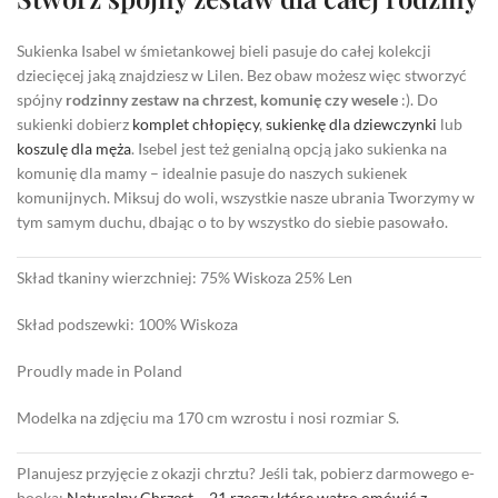
Sukienka Isabel w śmietankowej bieli pasuje do całej kolekcji
dziecięcej jaką znajdziesz w Lilen. Bez obaw możesz więc stworzyć
spójny
rodzinny zestaw na chrzest, komunię czy wesele
:). Do
sukienki dobierz
komplet chłopięcy
,
sukienkę dla dziewczynki
lub
koszulę dla męża
. Isebel jest też genialną opcją jako sukienka na
komunię dla mamy – idealnie pasuje do naszych sukienek
komunijnych. Miksuj do woli, wszystkie nasze ubrania Tworzymy w
tym samym duchu, dbając o to by wszystko do siebie pasowało.
Skład tkaniny wierzchniej: 75% Wiskoza 25% Len
Skład podszewki: 100% Wiskoza
Proudly made in Poland
Modelka na zdjęciu ma 170 cm wzrostu i nosi rozmiar S.
Planujesz przyjęcie z okazji chrztu? Jeśli tak, pobierz darmowego e-
booka:
Naturalny Chrzest – 21 rzeczy które watro omówić z