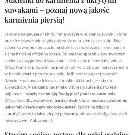
suwakami – poznaj nową jakość
karmienia piersią!
Jako mama zawsze drażniły mnie wszyte w sukienkę suwaki, które
przecież zawsze widać gdy patrzy się na sukienkę z przodu. Taka
sukienka w moim odczuciu niestety traci na elegancji i nie nadaje
się na bardziej oficjalne okazje. Szukałamc sposobu, aby stworzyć
sukienkę z wygodnymi suwakami, ale tak aby nie było ich widać.
Wpadłyśmy w pracowni na pomysł ukrycia ich pod marszczeniami
w formie szarf z przodu sukienki. Jeśli potrzebujesz nakarmić
dziecko – odsuwasz lekko szarfę sukienki i dostajesz się do
suwaczków. Maluszek pijąc mleko wtula się sukienkę i to jest
najlepsze –
szarfy zasłaniają Twoją pierś podczas karmienia
!
Wszystko odbywa się więc
bardzo dyskretnie i możesz swobodnie
nakarmić dziecko gdziekolwiek jesteś
! Spójrz na zdjęcia –
starałyśmy się to jak najlepiej pokazać podczas sesji zdjęciowej z 8
miesięcznym Kubusiem :).
Stwórz spójny zestaw dla całej rodziny