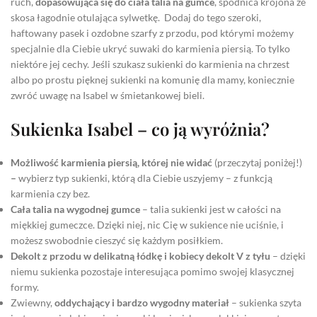
ruch,
dopasowująca się do ciała talia na gumce
, spódnica krojona ze
skosa łagodnie otulająca sylwetkę. Dodaj do tego szeroki,
haftowany pasek i ozdobne szarfy z przodu, pod którymi możemy
specjalnie dla Ciebie ukryć suwaki do karmienia piersią. To tylko
niektóre jej cechy. Jeśli szukasz sukienki do karmienia na chrzest
albo po prostu pięknej sukienki na komunię dla mamy, koniecznie
zwróć uwagę na Isabel w śmietankowej bieli.
Sukienka Isabel – co ją wyróżnia?
Możliwość karmienia piersią, której nie widać
(przeczytaj poniżej!)
–
wybierz typ sukienki, którą dla Ciebie uszyjemy – z funkcją
karmienia czy bez.
Cała talia na wygodnej gumce
– talia sukienki jest w całości na
miękkiej gumeczce. Dzięki niej, nic Cię w sukience nie uciśnie, i
możesz swobodnie cieszyć się każdym posiłkiem.
Dekolt z przodu w delikatną łódkę i kobiecy dekolt V z tyłu
– dzięki
niemu sukienka pozostaje interesująca pomimo swojej klasycznej
formy.
Zwiewny,
oddychający i bardzo wygodny materiał
– sukienka szyta