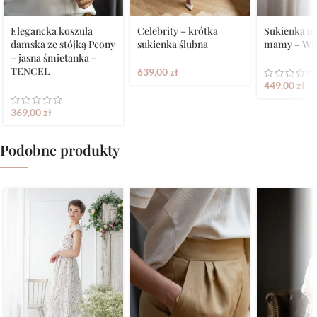
Elegancka koszula
Celebrity – krótka
Sukienka na
damska ze stójką Peony
sukienka ślubna
mamy – Whi
– jasna śmietanka –
TENCEL
639,00
zł
449,00
zł
369,00
zł
Podobne produkty