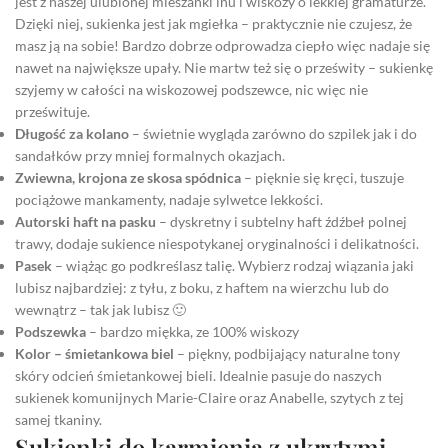
jest z naszej ulubionej mieszanki lnu i wiskozy o lekkiej gramaturze.
Dzięki niej, sukienka jest jak mgiełka – praktycznie nie czujesz, że
masz ją na sobie! Bardzo dobrze odprowadza ciepło więc nadaje się
nawet na największe upały. Nie martw też się o prześwity – sukienkę
szyjemy w całości na wiskozowej podszewce, nic więc nie
prześwituje.
Długość za kolano
– świetnie wygląda zarówno do szpilek jak i do
sandałków przy mniej formalnych okazjach.
Zwiewna, krojona ze skosa spódnica
– pięknie się kręci, tuszuje
pociążowe mankamenty, nadaje sylwetce lekkości.
Autorski haft na pasku
– dyskretny i subtelny haft źdźbeł polnej
trawy, dodaje sukience niespotykanej oryginalności i delikatności.
Pasek
– wiążąc go podkreślasz talię. Wybierz rodzaj wiązania jaki
lubisz najbardziej: z tyłu, z boku, z haftem na wierzchu lub do
wewnątrz – tak jak lubisz 🙂
Podszewka
– bardzo miękka, ze 100% wiskozy
Kolor – śmietankowa biel
– piękny, podbijający naturalne tony
skóry odcień śmietankowej bieli. Idealnie pasuje do naszych
sukienek komunijnych Marie-Claire oraz Anabelle, szytych z tej
samej tkaniny.
Sukienki do karmienia z ukrytymi