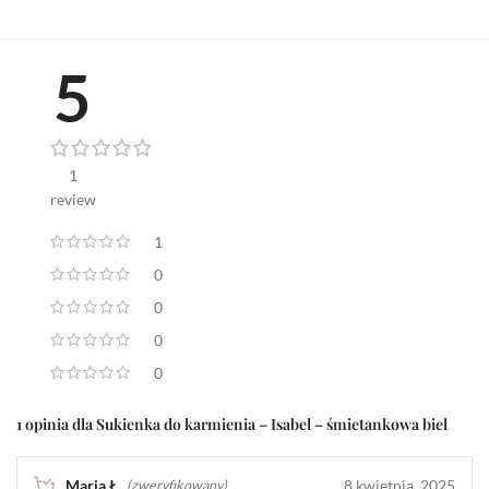
5
1
review
1
0
0
0
0
1 opinia dla
Sukienka do karmienia – Isabel – śmietankowa biel
Maria Ł.
8 kwietnia, 2025
(zweryfikowany)