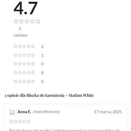
4.7
3
reviews
2
1
0
0
0
3 opinie dla
Bluzka do karmienia – Madam White
Anna E.
17 marca, 2025
(zweryfikowany)
Śliczny fason bluzeczki i pięknie prezentuje się na modelce ale