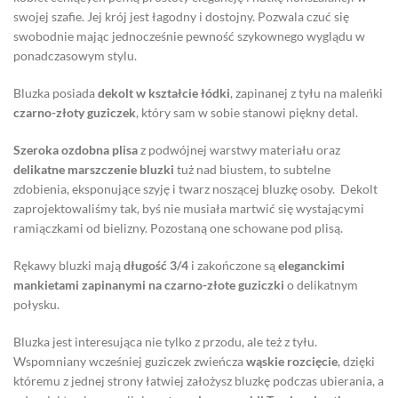
swojej szafie. Jej krój jest łagodny i dostojny. Pozwala czuć się
swobodnie mając jednocześnie pewność szykownego wyglądu w
ponadczasowym stylu.
Bluzka posiada
dekolt w kształcie łódki
, zapinanej z tyłu na maleńki
czarno-złoty guziczek
, który sam w sobie stanowi piękny detal.
Szeroka ozdobna plisa
z podwójnej warstwy materiału oraz
delikatne marszczenie bluzki
tuż nad biustem, to subtelne
zdobienia, eksponujące szyję i twarz noszącej bluzkę osoby. Dekolt
zaprojektowaliśmy tak, byś nie musiała martwić się wystającymi
ramiączkami od bielizny. Pozostaną one schowane pod plisą.
Rękawy bluzki mają
długość 3/4
i zakończone są
eleganckimi
mankietami zapinanymi na czarno-złote guziczki
o delikatnym
połysku.
Bluzka jest interesująca nie tylko z przodu, ale też z tyłu.
Wspomniany wcześniej guziczek zwieńcza
wąskie rozcięcie
, dzięki
któremu z jednej strony łatwiej założysz bluzkę podczas ubierania, a