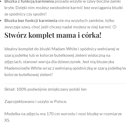
Bluzka z funkcją karmienia
posiada wszyte w szwy boczne zamki
kryte. Dzięki nim możesz swobodnie karmić bez wyciągania bluzki
ze spódnicy czy spodni!
Bluzka bez funkcji karmienia
nie ma wszytych zamków, tylko
zwyczaje szwy, choć jeśli chcesz nadal możesz w niej karmić 🙂
Stwórz komplet mama i córka!
Idealny komplet do bluzki Madam White i spódnicy wełnianej w
szarą jodełkę lub w kolorze butelkowej zieleni widoczną na
zdjęciach, stanowi wersja dla dziewczynek. Jest nią bluzeczka
Mademoiselle White wraz z wełnianą spódniczką w szarą jodełkę/w
kolorze butelkowej zieleni!
Skład: 100% podwójnie zmiękczany polski len
Zaprojektowano i uszyto w Polsce.
Modelka na zdjęciu ma 170 cm wzrostu i nosi bluzkę w rozmiarze
XS.