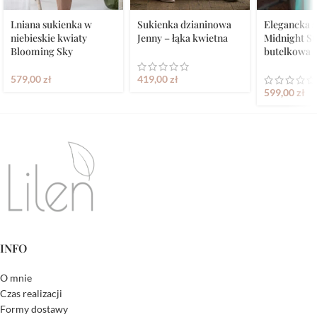
Lniana sukienka w
Sukienka dzianinowa
Elegancka 
niebieskie kwiaty
Jenny – łąka kwietna
Midnight St
Blooming Sky
butelkowa z
579,00
zł
419,00
zł
599,00
zł
INFO
O mnie
Czas realizacji
Formy dostawy