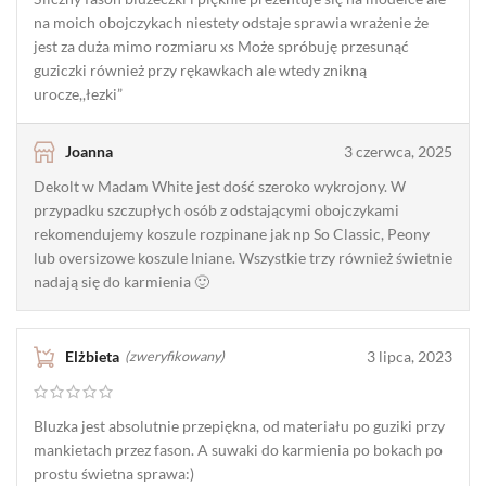
na moich obojczykach niestety odstaje sprawia wrażenie że
jest za duża mimo rozmiaru xs Może spróbuję przesunąć
guziczki również przy rękawkach ale wtedy znikną
urocze,,łezki”
Joanna
3 czerwca, 2025
Dekolt w Madam White jest dość szeroko wykrojony. W
przypadku szczupłych osób z odstającymi obojczykami
rekomendujemy koszule rozpinane jak np So Classic, Peony
lub oversizowe koszule lniane. Wszystkie trzy również świetnie
nadają się do karmienia 🙂
Elżbieta
3 lipca, 2023
(zweryfikowany)
Bluzka jest absolutnie przepiękna, od materiału po guziki przy
mankietach przez fason. A suwaki do karmienia po bokach po
prostu świetna sprawa:)