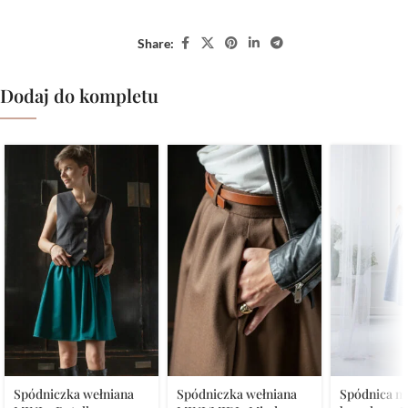
Share:
Dodaj do kompletu
Spódniczka wełniana
Spódniczka wełniana
Spódnica mi