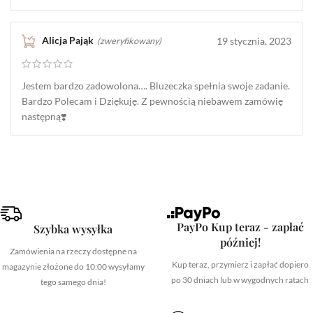
Alicja Pająk
19 stycznia, 2023
(zweryfikowany)
Jestem bardzo zadowolona…. Bluzeczka spełnia swoje zadanie.
Bardzo Polecam i Dziękuję. Z pewnością niebawem zamówię
następną❣️
PayPo Kup teraz - zapłać
Szybka wysyłka
później!
Zamówienia na rzeczy dostępne na
Kup teraz, przymierz i zapłać dopiero
magazynie złożone do 10:00 wysyłamy
po 30 dniach lub w wygodnych ratach
tego samego dnia!