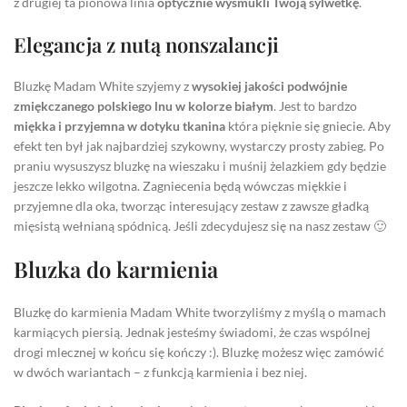
z drugiej ta pionowa linia
optycznie wysmukli Twoją sylwetkę
.
Elegancja z nutą nonszalancji
Bluzkę Madam White szyjemy z
wysokiej jakości podwójnie
zmiękczanego polskiego lnu w kolorze białym
. Jest to bardzo
miękka i przyjemna w dotyku tkanina
która pięknie się gniecie. Aby
efekt ten był jak najbardziej szykowny, wystarczy prosty zabieg. Po
praniu wysuszysz bluzkę na wieszaku i muśnij żelazkiem gdy będzie
jeszcze lekko wilgotna. Zagniecenia będą wówczas miękkie i
przyjemne dla oka, tworząc interesujący zestaw z zawsze gładką
mięsistą wełnianą spódnicą. Jeśli zdecydujesz się na nasz zestaw 🙂
Bluzka do karmienia
Bluzkę do karmienia Madam White tworzyliśmy z myślą o mamach
karmiących piersią. Jednak jesteśmy świadomi, że czas wspólnej
drogi mlecznej w końcu się kończy :). Bluzkę możesz więc zamówić
w dwóch wariantach – z funkcją karmienia i bez niej.