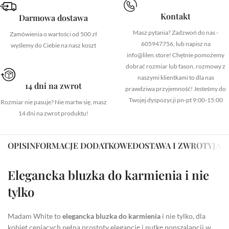
Kontakt
Darmowa dostawa
Masz pytania? Zadzwoń do nas -
Zamówienia o wartości od 500 zł
605947756, lub napisz na
wyślemy do Ciebie na nasz koszt
info@lilen.store! Chętnie pomożemy
dobrać rozmiar lub fason, rozmowy z
naszymi klientkami to dla nas
14 dni na zwrot
prawdziwa przyjemność! Jesteśmy do
Twojej dyspozycji pn-pt 9:00-15:00
Rozmiar nie pasuje? Nie martw się, masz
14 dni na zwrot produktu!
OPIS
INFORMACJE DODATKOWE
DOSTAWA I ZWROTY
JAK
Elegancka bluzka do karmienia i nie
tylko
Madam White to
elegancka bluzka do karmienia
i nie tylko, dla
kobiet ceniących pełną prostoty elegancję i nutkę nonszalancji w