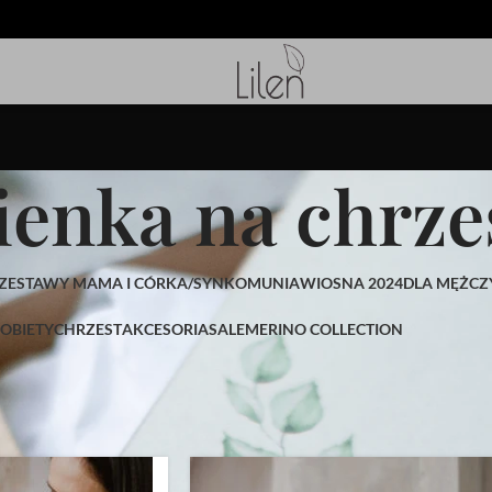
ienka na chrze
ZESTAWY MAMA I CÓRKA/SYN
KOMUNIA
WIOSNA 2024
DLA MĘŻCZ
OBIETY
CHRZEST
AKCESORIA
SALE
MERINO COLLECTION