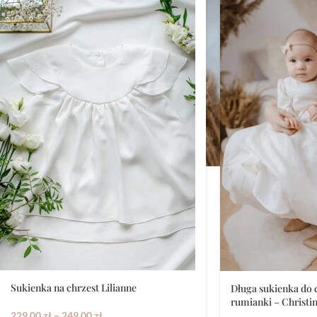
Sukienka na chrzest Lilianne
Długa sukienka do 
rumianki – Christi
229,00
zł
–
249,00
zł