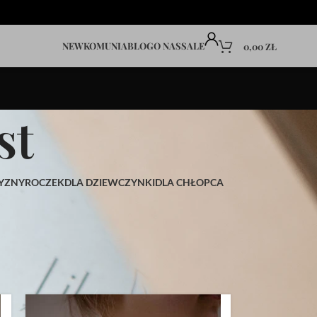
NEW
KOMUNIA
BLOG
O NAS
SALE
0,00
ZŁ
st
YZNY
ROCZEK
DLA DZIEWCZYNKI
DLA CHŁOPCA