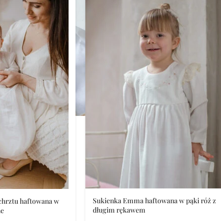
Sukienka Emma haftowana w pąki róż z
chrztu haftowana w
długim rękawem
ne