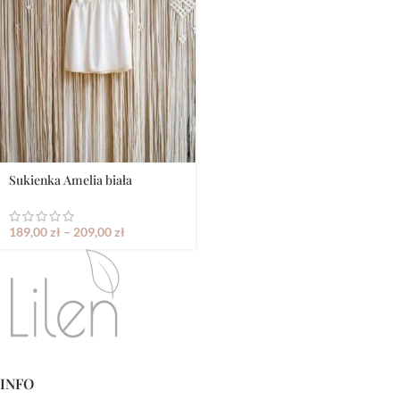
Sukienka Amelia biała
189,00
zł
–
209,00
zł
INFO