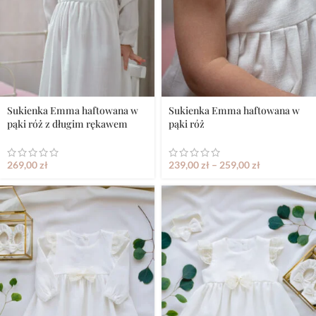
Sukienka Emma haftowana w
Sukienka Emma haftowana w
pąki róż z długim rękawem
pąki róż
269,00
zł
239,00
zł
–
259,00
zł