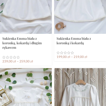
Sukienka Emma biała z
Sukienka Emma biała z
koronką, kokardą i długim
koronką i kokardą
rękawem
199,00
zł
–
219,00
zł
239,00
zł
–
259,00
zł