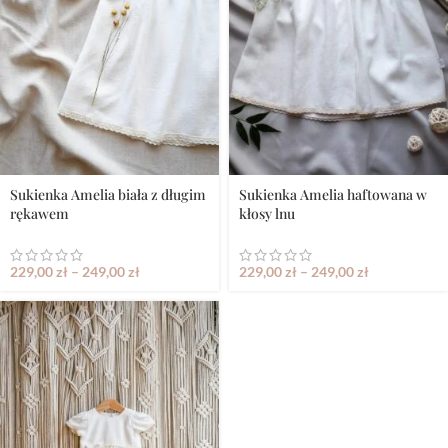
Sukienka Amelia biała z długim
Sukienka Amelia haftowana w
rękawem
kłosy lnu
229,00
zł
–
249,00
zł
229,00
zł
–
249,00
zł