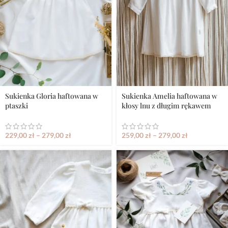
Sukienka Gloria haftowana w
Sukienka Amelia haftowana w
ptaszki
kłosy lnu z długim rękawem
229,00
zł
–
279,00
zł
259,00
zł
–
279,00
zł