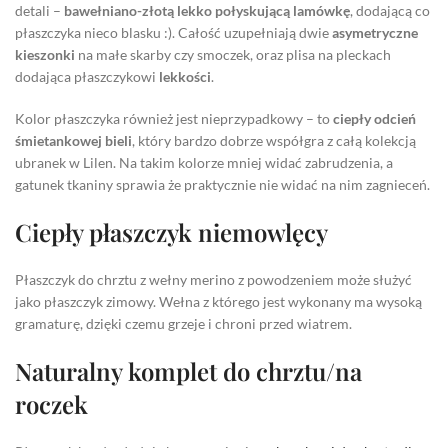
detali –
bawełniano-złotą lekko połyskującą lamówkę
, dodającą co
płaszczyka nieco blasku :). Całość uzupełniają dwie
asymetryczne
kieszonki
na małe skarby czy smoczek, oraz plisa na pleckach
dodająca płaszczykowi
lekkości
.
Kolor płaszczyka również jest nieprzypadkowy – to
ciepły odcień
śmietankowej bieli
, który bardzo dobrze współgra z całą kolekcją
ubranek w Lilen. Na takim kolorze mniej widać zabrudzenia, a
gatunek tkaniny sprawia że praktycznie nie widać na nim zagnieceń.
Ciepły płaszczyk niemowlęcy
Płaszczyk do chrztu z wełny merino z powodzeniem może służyć
jako płaszczyk zimowy. Wełna z którego jest wykonany ma wysoką
gramaturę, dzięki czemu grzeje i chroni przed wiatrem.
Naturalny komplet do chrztu/na
roczek