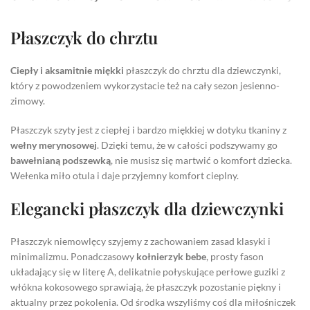
Płaszczyk do chrztu
Ciepły i aksamitnie miękki
płaszczyk do chrztu dla dziewczynki,
który z powodzeniem wykorzystacie też na cały sezon jesienno-
zimowy.
Płaszczyk szyty jest z ciepłej i bardzo miękkiej w dotyku tkaniny z
wełny merynosowej
. Dzięki temu, że w całości podszywamy go
bawełnianą podszewką
, nie musisz się martwić o komfort dziecka.
Wełenka miło otula i daje przyjemny komfort cieplny.
Elegancki płaszczyk dla dziewczynki
Płaszczyk niemowlęcy szyjemy z zachowaniem zasad klasyki i
minimalizmu. Ponadczasowy
kołnierzyk bebe
, prosty fason
układający się w literę A, delikatnie połyskujące perłowe guziki z
włókna kokosowego sprawiają, że płaszczyk pozostanie piękny i
aktualny przez pokolenia. Od środka wszyliśmy coś dla miłośniczek