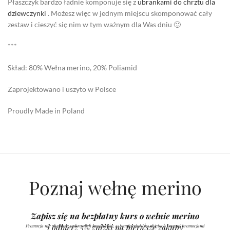
Płaszczyk bardzo ładnie komponuje się z
ubrankami do chrztu dla
dziewczynki
. Możesz więc w jednym miejscu skomponować cały
zestaw i cieszyć się nim w tym ważnym dla Was dniu 🙂
***
Skład: 80% Wełna merino, 20% Poliamid
Zaprojektowano i uszyto w Polsce
Proudly Made in Poland
Poznaj wełnę merino
Zapisz się na bezpłatny kurs o wełnie merino
i odbierz 5% zniżki na pierwsze zakupy
Promocja nie obejmuje wybranych produktów, w tym produktów objętych innymi promocjami