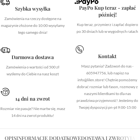
PayPo Kup teraz - zapłać
Szybka wysyłka
później!
Zamówienia na rzeczy dostępne na
Kup teraz, przymierz i zapłać dopiero
magazynie złożone do 10:00 wysyłamy
po 30 dniach lub w wygodnych ratach
tego samego dnia!
Kontakt
Darmowa dostawa
Masz pytania? Zadzwoń do nas -
Zamówienia o wartości od 500 zł
605947756, lub napisz na
wyślemy do Ciebie na nasz koszt
info@lilen.store! Chętnie pomożemy
dobrać rozmiar lub fason, rozmowy z
naszymi klientkami to dla nas
14 dni na zwrot
prawdziwa przyjemność! Jesteśmy do
Twojej dyspozycji pn-pt 9:00-15:00
Rozmiar nie pasuje? Nie martw się, masz
14 dni na zwrot produktu!
OPIS
INFORMACJE DODATKOWE
DOSTAWA I ZWROTY
JAK