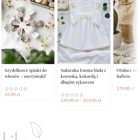
Szydełkowe spinki do
Sukienka Emma biała z
Otulacz mu
włosów – merynoski!
koronką, kokardą i
haftem
długim rękawem
179,00
zł
25,00
zł
239,00
zł
–
259,00
zł