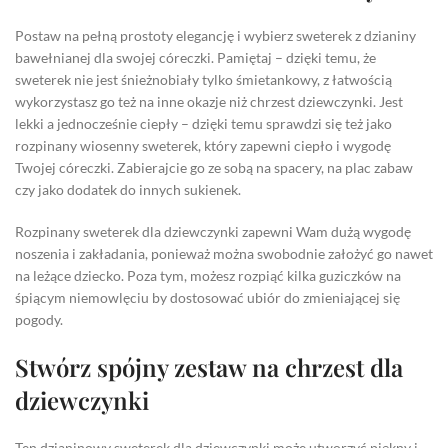
Postaw na pełną prostoty elegancję i wybierz sweterek z dzianiny
bawełnianej dla swojej córeczki. Pamiętaj – dzięki temu, że
sweterek nie jest śnieżnobiały tylko śmietankowy, z łatwością
wykorzystasz go też na inne okazje niż chrzest dziewczynki. Jest
lekki a jednocześnie ciepły – dzięki temu sprawdzi się też jako
rozpinany wiosenny sweterek, który zapewni ciepło i wygodę
Twojej córeczki. Zabierajcie go ze sobą na spacery, na plac zabaw
czy jako dodatek do innych sukienek.
Rozpinany sweterek dla dziewczynki zapewni Wam dużą wygodę
noszenia i zakładania, ponieważ można swobodnie założyć go nawet
na leżące dziecko. Poza tym, możesz rozpiąć kilka guziczków na
śpiącym niemowlęciu by dostosować ubiór do zmieniającej się
pogody.
Stwórz spójny zestaw na chrzest dla
dziewczynki
Ten dzianinowy sweterek dla dziewczynki może utworzyć piękny i