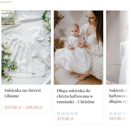
Sukienka na chrzest
Sukienka 
Długa sukienka do
Lilianne
haftowana w
chrztu haftowana w
długim rę
rumianki – Christine
229,00
zł
–
249,00
zł
269,00
zł
379,00
zł