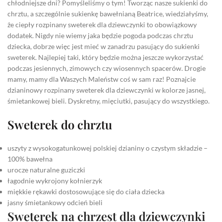
chłodniejsze dni? Pomyśleliśmy o tym! Tworząc nasze sukienki do
chrztu, a szczególnie sukienkę bawełnianą Beatrice, wiedziałyśmy,
że ciepły rozpinany sweterek dla dziewczynki to obowiązkowy
dodatek. Nigdy nie wiemy jaka będzie pogoda podczas chrztu
dziecka, dobrze więc jest mieć w zanadrzu pasujący do sukienki
sweterek. Najlepiej taki, który będzie można jeszcze wykorzystać
podczas jesiennych, zimowych czy wiosennych spacerów. Drogie
mamy, mamy dla Waszych Maleństw coś w sam raz! Poznajcie
dzianinowy rozpinany sweterek dla dziewczynki w kolorze jasnej,
śmietankowej bieli. Dyskretny, mięciutki, pasujący do wszystkiego.
Sweterek do chrztu
uszyty z wysokogatunkowej polskiej dzianiny o czystym składzie –
100% bawełna
urocze naturalne guziczki
łagodnie wykrojony kołnierzyk
miękkie rękawki dostosowujące się do ciała dziecka
jasny śmietankowy odcień bieli
Sweterek na chrzest dla dziewczynki