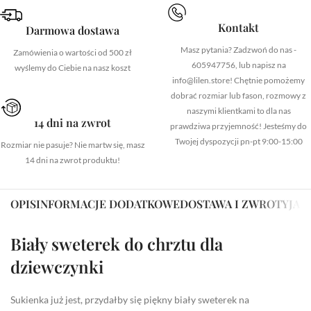
Kontakt
Darmowa dostawa
Masz pytania? Zadzwoń do nas -
Zamówienia o wartości od 500 zł
605947756, lub napisz na
wyślemy do Ciebie na nasz koszt
info@lilen.store! Chętnie pomożemy
dobrać rozmiar lub fason, rozmowy z
naszymi klientkami to dla nas
14 dni na zwrot
prawdziwa przyjemność! Jesteśmy do
Twojej dyspozycji pn-pt 9:00-15:00
Rozmiar nie pasuje? Nie martw się, masz
14 dni na zwrot produktu!
OPIS
INFORMACJE DODATKOWE
DOSTAWA I ZWROTY
JAK
Biały sweterek do chrztu dla
dziewczynki
Sukienka już jest, przydałby się piękny biały sweterek na