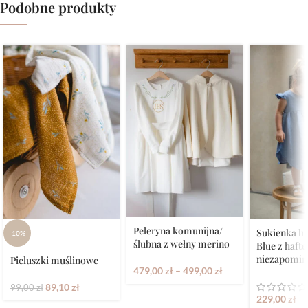
Podobne produkty
Peleryna komunijna/
Sukienka ln
-10%
ślubna z wełny merino
Blue z haft
niezapomin
Pieluszki muślinowe
479,00
zł
–
499,00
zł
89,10
zł
99,00
zł
229,00
zł