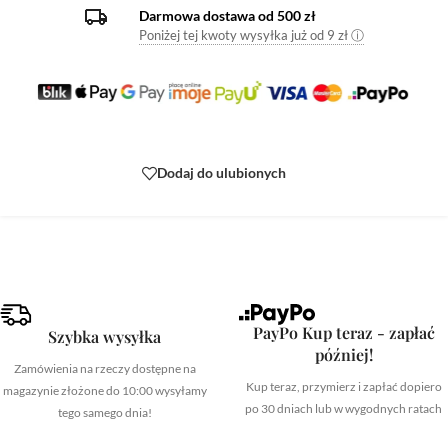
Darmowa dostawa od 500 zł
Poniżej tej kwoty wysyłka już od 9 zł ⓘ
Dodaj do ulubionych
PayPo Kup teraz - zapłać
Szybka wysyłka
później!
Zamówienia na rzeczy dostępne na
Kup teraz, przymierz i zapłać dopiero
magazynie złożone do 10:00 wysyłamy
po 30 dniach lub w wygodnych ratach
tego samego dnia!