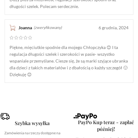
długości szelek. Polecam serdecznie.
Joanna
6 grudnia, 2024
(zweryfikowany)
Piękne, mięciutkie spodnie dla mojego Chłopczyka 😊 I ta
regulacja długości szelek i szerokości w pasie- wszystko
wspaniale przemyślane. Ciesze się, że są marki szyjące ubranka
dla dzieci z takich materiałów i z dbałością o każdy szczegół 🙂
Dziękuję 😊
PayPo Kup teraz - zapłać
Szybka wysyłka
później!
Zamówienia na rzeczy dostępne na