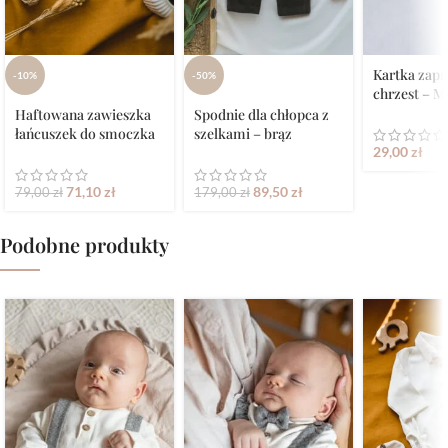
Kartka zapr
-10%
-50%
chrzest – M
Haftowana zawieszka
Spodnie dla chłopca z
łańcuszek do smoczka
szelkami – brąz
29,00
zł
71,10
zł
89,50
zł
79,00
zł
179,00
zł
Podobne produkty