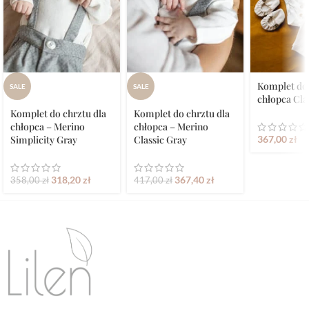
Komplet do 
SALE
SALE
chłopca Cla
Komplet do chrztu dla
Komplet do chrztu dla
chłopca – Merino
chłopca – Merino
Simplicity Gray
Classic Gray
367,00
zł
318,20
zł
367,40
zł
358,00
zł
417,00
zł