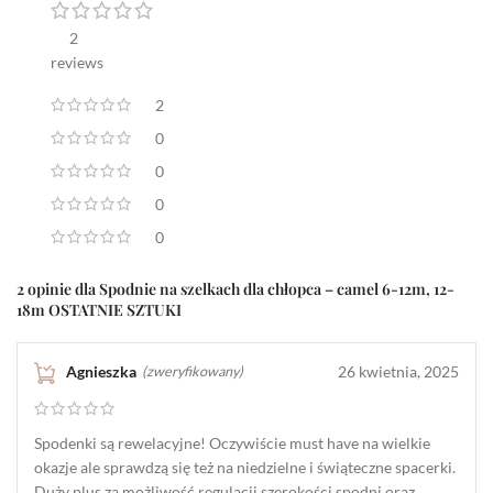
2
reviews
2
0
0
0
0
2 opinie dla
Spodnie na szelkach dla chłopca – camel 6-12m, 12-
18m OSTATNIE SZTUKI
Agnieszka
26 kwietnia, 2025
(zweryfikowany)
Spodenki są rewelacyjne! Oczywiście must have na wielkie
okazje ale sprawdzą się też na niedzielne i świąteczne spacerki.
Duży plus za możliwość regulacji szerokości spodni oraz