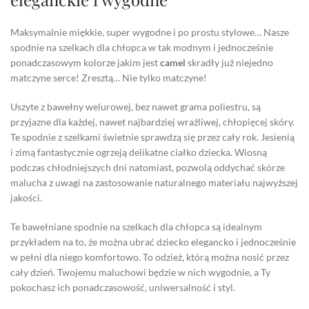
Maksymalnie miękkie, super wygodne i po prostu stylowe… Nasze
spodnie na szelkach dla chłopca w tak modnym i jednocześnie
ponadczasowym kolorze jakim jest
camel
skradły już niejedno
matczyne serce! Zresztą… Nie tylko matczyne!
Uszyte z bawełny welurowej, bez nawet grama poliestru, są
przyjazne dla każdej, nawet najbardziej wrażliwej, chłopięcej skóry.
Te spodnie z szelkami świetnie sprawdzą się przez cały rok. Jesienią
i zimą fantastycznie ogrzeją delikatne ciałko dziecka. Wiosną
podczas chłodniejszych dni natomiast, pozwolą oddychać skórze
malucha z uwagi na zastosowanie naturalnego materiału najwyższej
jakości.
Te bawełniane spodnie na szelkach dla chłopca są idealnym
przykładem na to, że można ubrać dziecko elegancko i jednocześnie
w pełni dla niego komfortowo. To odzież, którą można nosić przez
cały dzień. Twojemu maluchowi będzie w nich wygodnie, a Ty
pokochasz ich ponadczasowość, uniwersalność i styl.