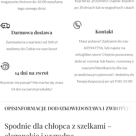
Kup teraz, przymierz i zapłać dopiero
magazynie złożone do 10:00 wysyłamy
po 30 dniach lub w wygodnych ratach
tego samego dnia!
Kontakt
Darmowa dostawa
Masz pytania? Zadzwoń do nas -
Zamówienia o wartości od 500 zł
605947756, lub napisz na
wyślemy do Ciebie na nasz koszt
info@lilen.store! Chętnie pomożemy
dobrać rozmiar lub fason, rozmowy z
naszymi klientkami to dla nas
14 dni na zwrot
prawdziwa przyjemność! Jesteśmy do
Twojej dyspozycji pn-pt 9:00-15:00
Rozmiar nie pasuje? Nie martw się, masz
14 dni na zwrot produktu!
OPIS
INFORMACJE DODATKOWE
DOSTAWA I ZWROTY
JAK
Spodnie dla chłopca z szelkami –
eleganckie i wygodne