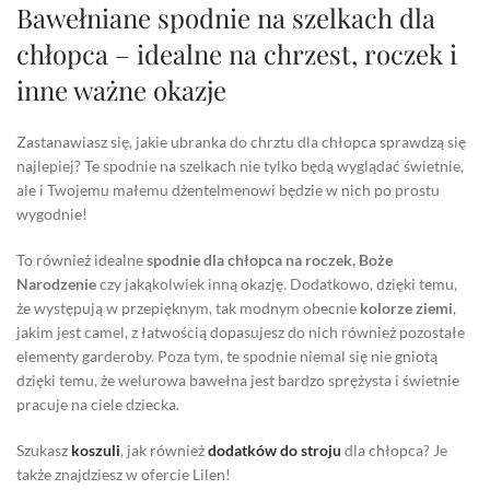
Bawełniane spodnie na szelkach dla
chłopca – idealne na chrzest, roczek i
inne ważne okazje
Zastanawiasz się, jakie ubranka do chrztu dla chłopca sprawdzą się
najlepiej? Te spodnie na szelkach nie tylko będą wyglądać świetnie,
ale i Twojemu małemu dżentelmenowi będzie w nich po prostu
wygodnie!
To również idealne
spodnie dla chłopca na roczek, Boże
Narodzenie
czy jakąkolwiek inną okazję. Dodatkowo, dzięki temu,
że występują w przepięknym, tak modnym obecnie
kolorze ziemi
,
jakim jest camel, z łatwością dopasujesz do nich również pozostałe
elementy garderoby. Poza tym, te spodnie niemal się nie gniotą
dzięki temu, że welurowa bawełna jest bardzo sprężysta i świetnie
pracuje na ciele dziecka.
Szukasz
koszuli
,
jak również
dodatków do stroju
dla chłopca? Je
także znajdziesz w ofercie Lilen!