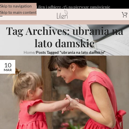
Skip to navigation
Dołącz do Lilen i odbierz -5% na pierwsze zamówienie
Skip to main content
Tag Archives: ubrania na
lato damskie
Home
/
Posts Tagged "ubrania na lato damskie"
10
MAR